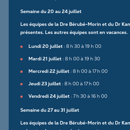
Semaine du 20 au 24 juillet
Les équipes de la Dre Bérubé-Morin et du Dr Kan
présentes. Les autres équipes sont en vacances.
Lundi 20 juillet
: 8 h 30 à 19 h 00
Goût pratiquement identique au sucre 
Mardi 21 juillet
: 8 h 00 à 19 h 30
(saccharose)
Mercredi 22 juillet
: 8 h 00 à 17 h 00
Produit un effet rafraîchissant en bouc
Jeudi 23 juillet
: 8 h 00 à 17 h 00
prononcé
Vendredi 24 juillet
: 7 h 30 à 16 h 00
Réponse glycémique très faible
Semaine du 27 au 31 juillet
Apport calorique réduit de moitié
Les équipes de la Dre Bérubé-Morin et du Dr Kan