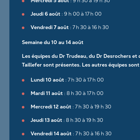
Mercredi 5 août
: 9 h 30 à 19 h 30
Jeudi 6 août
: 9 h 00 à 17 h 00
Vendredi 7 août
: 7 h 30 à 16 h 30
Semaine du 10 au 14 août
Les équipes du Dr Trudeau, du Dr Desrochers et 
Taillefer sont présentes. Les autres équipes sont
Lundi 10 août
: 7 h 30 à 17 h 00
asse la bouche des bactéries qui causent
ides
Mardi 11 août
: 8 h 30 à 17 h 00
nt des facteurs antibactériens
Mercredi 12 août
: 7 h 30 à 19 h 30
se la reminéralisation de l’émail
Jeudi 13 août
: 8 h 30 à 19 h 30
 le pH
Vendredi 14 août
: 7 h 30 à 16 h 30