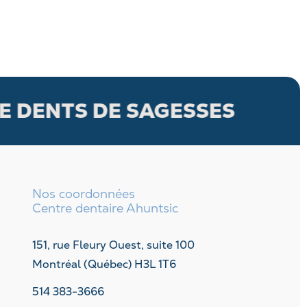
 DENTS DE SAGESSES
G
Nos coordonnées
Centre dentaire Ahuntsic
151, rue Fleury Ouest, suite 100
Montréal (Québec) H3L 1T6
514 383-3666