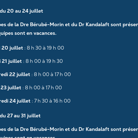
u 20 au 24 juillet
pes de la Dre Bérubé-Morin et du Dr Kandalaft sont présen
quipes sont en vacances.
 20 juillet
: 8 h 30 à 19 h 00
21 juillet
: 8 h 00 à 19 h 30
edi 22 juillet
: 8 h 00 à 17 h 00
23 juillet
: 8 h 00 à 17 h 00
edi 24 juillet
: 7 h 30 à 16 h 00
u 27 au 31 juillet
St-Valentin – les dangers
qui guettent votre bouche
pes de la Dre Bérubé-Morin et du Dr Kandalaft sont présen
quipes sont en vacances.