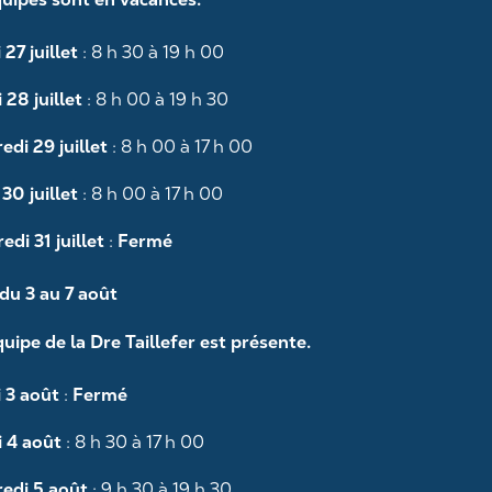
À l’approche de la journée de l’amour,
il est important de garder en tête la
santé de votre bouche. Cette…
27 juillet
: 8 h 30 à 19 h 00
 28 juillet
: 8 h 00 à 19 h 30
edi 29 juillet
: 8 h 00 à 17 h 00
30 juillet
: 8 h 00 à 17 h 00
edi 31 juillet
:
Fermé
du 3 au 7 août
quipe de la Dre Taillefer est présente.
St-
Valentin
En savoir plus
 3 août
:
Fermé
–
les
 4 août
: 8 h 30 à 17 h 00
dangers
qui
edi 5 août
: 9 h 30 à 19 h 30
guettent