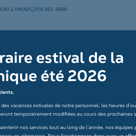
h30 à 19h30
514 383-3666
À propos
Services
aire estival de la
Clinique
Soins
inique été 2026
Équipe
Servi
Techn
ients,
Servi
 des vacances estivales de notre personnel, les heures d’ou
Impla
 seront temporairement modifiées au cours des prochaines 
Troub
aintenir nos services tout au long de l’année, nos équipes
ances en alternance. Nous fonctionnons donc avec un effect