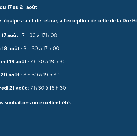
mais
du 17 au 21 août
pas
trop!
s équipes sont de retour, à l’exception de celle de la Dre 
 17 août
: 7 h 30 à 17 h 00
 18 août
: 8 h 30 à 17 h 00
edi 19 août
: 7 h 30 à 19 h 30
 20 août
: 8 h 30 à 19 h 30
edi 21 août
: 7 h 30 à 16 h 30
s souhaitons un excellent été.