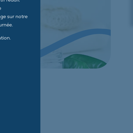
e
ge sur notre
urnée.
tion.