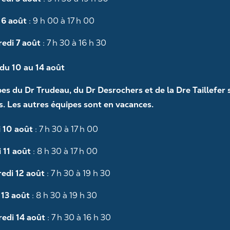
Presser le citron, mais pas
votre
trop!
bouche
 6 août
: 9 h 00 à 17 h 00
L’agrume soleil est bon pour la santé.
edi 7 août
: 7 h 30 à 16 h 30
Riche en vitamine C, ses multiples
bienfaits sont connus et reconnus :
du 10 au 14 août
aide…
es du Dr Trudeau, du Dr Desrochers et de la Dre Taillefer 
. Les autres équipes sont en vacances.
 10 août
: 7 h 30 à 17 h 00
 11 août
: 8 h 30 à 17 h 00
edi 12 août
: 7 h 30 à 19 h 30
 13 août
: 8 h 30 à 19 h 30
Presser
le
En savoir plus
edi 14 août
: 7 h 30 à 16 h 30
citron,