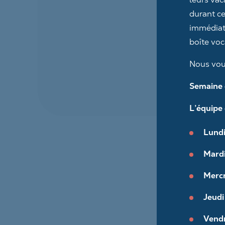
durant c
immédiate
boîte voc
Nous vou
Semaine d
L’équipe 
Lundi 
Mardi 
Mercr
Jeudi 
Vendr