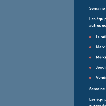
Semaine d
Les équi
autres é
Lundi
Mardi 
Mercr
Jeudi 
Vendr
Semaine d
Une boîte à lunch sensée,
pour la santé… des dents
Les équi
autres é